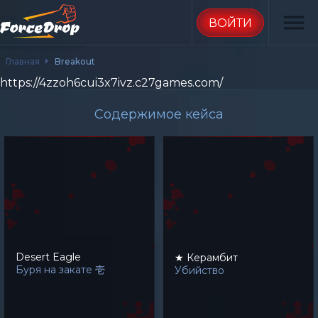
menu
ВОЙТИ
Главная
Breakout
https://4zzoh6cui3x7ivz.c27games.com/
Содержимое кейса
Desert Eagle
★ Керамбит
Буря на закате 壱
Убийство