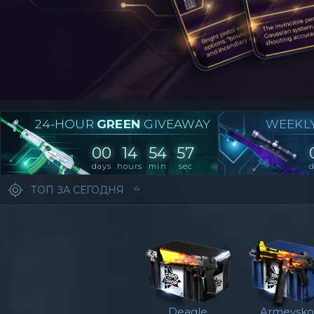
24-НOUR
GREEN
GIVEAWAY
WEEKL
00
14
54
57
days
hours
min
sec
d
ТОП ЗА СЕГОДНЯ
Deagle
Armeysk