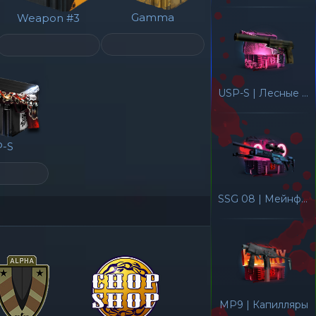
Gamma
Weapon #3
USP-S | Лесные листья
-S
SSG 08 | Мейнфрейм 001
MP9 | Капилляры