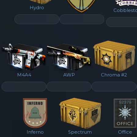
Hydro
Militia
Cobblest
M4A4
AWP
Chroma #2
Inferno
Spectrum
Office