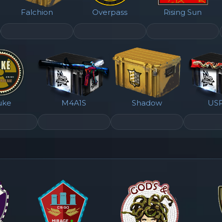
Falchion
Overpass
Rising Sun
uke
M4A1S
Shadow
USP