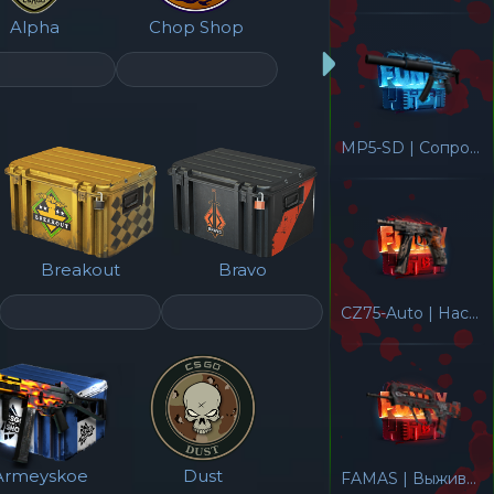
Alpha
Chop Shop
MP5-SD | Сопроцессор
Breakout
Bravo
CZ75-Auto | Настоящий змееяд
Armeyskoe
Dust
FAMAS | Выживший