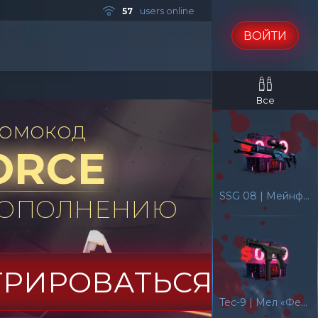
users online
57
ВОЙТИ
Все
ОМОКОД
ORCE
SSG 08 | Мейнфрейм 001
 ПОПОЛНЕНИЮ
ТРИРОВАТЬСЯ
Tec-9 | Мел «Феникса»