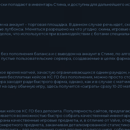
ски попадают в инвентарь Стима, и доступны для дальнейшего и
 на аккаунт – торговая площадка. В данном случае речь идет, с
лутбоксы. Меняться разрешено на что угодно: скины, игровые 
лок, что используется при взаимодействии с ботами специаль
 без пополнения баланса и с выводом на аккаунт в Стиме, по ал
то пустые пользовательские сервера, создаваемые в целях фарма
ое время матчей, зачастую ограничивающихся одним раундом,
ия бесплатных кейсов КС ГО без пополнения, можно просто стоя
а заходят ради быстрого фарма, однако, как и в случае с матч
на одну обычную игру, здесь получится «сыграть» сразу 10-20 м
ных кейсов КС ГО без депозита. Популярность сайтов, предлага
ливается возможностью быстро собрать качественный инвентарь
аны качественные игровые предметы, и, в отличие от Valve, от
онкретного предмета, заканчивая детализированной статистико
депозита – для пополнения счета вполне сгодится ширп, собран