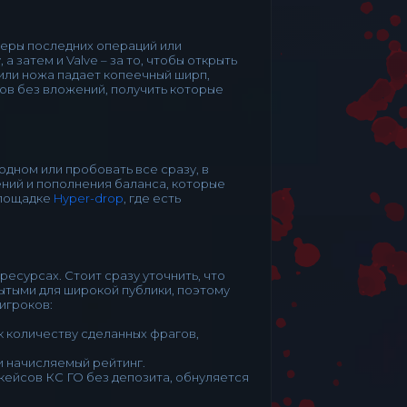
неры последних операций или
 затем и Valve – за то, чтобы открыть
 или ножа падает копеечный ширп,
нов без вложений, получить которые
дном или пробовать все сразу, в
ений и пополнения баланса, которые
площадке
Hyper-drop
, где есть
есурсах. Стоит сразу уточнить, что
ытыми для широкой публики, поэтому
игроков:
 количеству сделанных фрагов,
и начисляемый рейтинг.
кейсов КС ГО без депозита, обнуляется