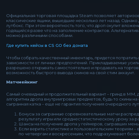
Официальная торговая площадка Steam позволяет авторизов
классические ящики, вышедшие несколько лет назад. Однако дл
лутбокс. При этом вероятность того, что дроп окупит вложен
годящийся разве что на заполнение контрактов. Альтернатив
можно различными способами.
Где купить кейсы в CS GO без доната
Чтобы собрать качественный инвентарь, придется потратить 
зависимости от личных предпочтений. Прикладываемые усилия
разрешено открывать самостоятельно и продавать на торго
возможность быстрого вывода скинов на свой стим аккаунт.
Матчмейкинг
Самый очевидный и продолжительный вариант – гринд в ММ, до
алгоритмы дропа внутриигровых предметов, будь то скины на
сыгранная катка – еще не гарантия получения очередного лут
Бонусы за сыгранные соревновательные матчи распреде
результату игры или среднестатистическому урону за ра
Шансы на получение дропа у геймеров, сыгравших мень
Если верить статистике и пользовательским теориям – 
по четвергам и воскресеньям, что подразумевает боле