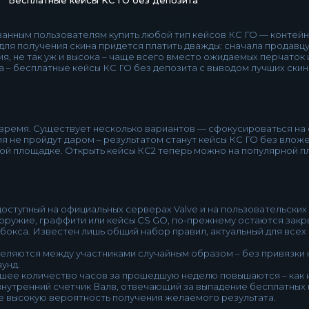
анным пользователям купить любой тип кейсов КС ГО — контей
я получения скина придется платить дважды: сначала продавцу, а
ия, не так уж и высока – чаще всего вместо ожидаемых перчаток
а – бесплатные кейсы КС ГО без депозита с выводом лучших ски
время. Существует несколько вариантов — сфокусироваться на о
 не пройдут даром – результатом станут кейсы КС ГО без влож
вой площадке. Открыть кейсы КС2 теперь можно на популярной 
ступный на официальных серверах Valve и на пользовательских р
 оружие, граффити или кейсы CS GO, по-прежнему остаются закр
бокса. Известен лишь общий набор правил, актуальный для всех 
ляются между участниками случайным образом – без привязки к
унд.
шее количество часов за прошедшую неделю повышаются – как 
внутренний счетчик Валв, отвечающий за выпадение бесплатных 
е высокую вероятность получения желаемого результата.