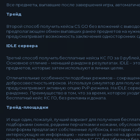
Все предметы, выпавшие после завершения игры, автоматиче
Трейд
Второй способ получить кейсы CS GO без вложений с выводом
предполагающем обмен выпавших ранее предметов на нужные 
предусматривает возможность заключения односторонних сде
IDLE сервера
Третий способ получить бесплатные кейсы КС ГО за 0 рублей,
Основное отличие – меньший рандом в результатах. IDLE – э
предметов, которые затем используют в личных целях.
Отличительные особенности подобных режимов – сокращенн
добросовестность игроков. Используя симулятор для получен
предусматривают активную опцию PvP-режима. На IDLE сервер
рандомно. Преимущество в том, что за время, которое уходит 
бесплатный кейс КС ГО, без рекламы и доната.
Трейд-площадки
И еще один, пожалуй, лучший вариант для получения бесплат
подборками скинов, редкими перчатками и ножами, обуслов
платформы предлагают собственные лутбоксы, в которых собр
интересующую их информацию – начиная от шансов на дроп к
пользователь вправе получать кейсы КС ГО без обмана и без 