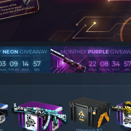
Y
NEON
GIVEAWAY
MONTHLY
PURPLE
GIVEA
03
09
14
57
22
08
34
5
ays
hours
min
sec
days
hours
min
sec
oe
Weapon #2