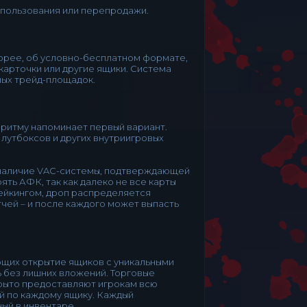
спользования или перепродажи.
корее, об условно-бесплатном формате,
карточки или другие ящики. Система
ных трейд-площадок.
горитму напоминает первый вариант.
 лутбоксов и других внутриигровых
 наличие VAC-системы, подтверждающей
ть АФК, так как далеко не все карты
мейкингом, дроп распределяется
атчей – и после каждого может выпасть
ющих открытие ящиков с уникальными
 без лишних вложений. Торговые
крыто предоставляют игрокам всю
й по каждому ящику. Каждый
ный в инвентаре.