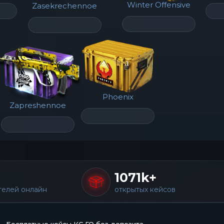
Winter Offensive
Zasekrechennoe
Phoenix
Zapreshennoe
1071k+
телей онлайн
открытых кейсов
Бесплатные кейсы КС ГО без депозита