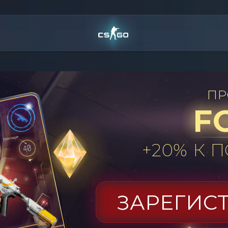
ПР
F
+20% К
ЗАРЕГИС