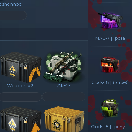
eshennoe
MAG-7 | Гроза
Glock-18 | Ястреб
Ak-47
Weapon #2
Glock-18 | Гремучая смерть